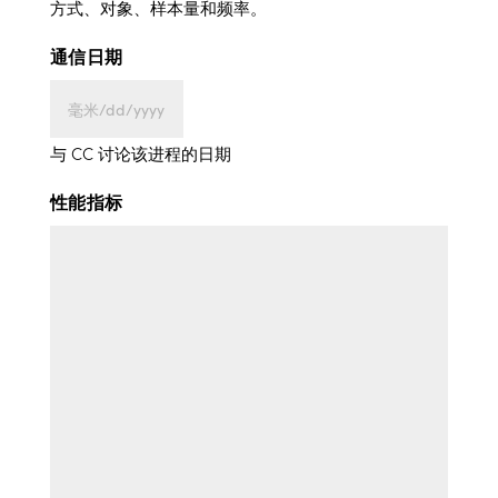
方式、对象、样本量和频率。
通信日期
MM
斜
与 CC 讨论该进程的日期
线
性能指标
DD
斜
线
YYYY