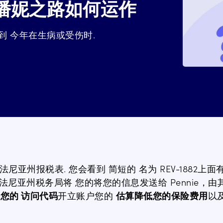
潘妮之路如何运作
到
今年在生病或受伤时
.
法尼亚州报税表
.
您会
看到
简短的
名为 REV-1882
上面
法尼亚州税务局将
您的
将您的信息发送给 Pennie，由
息
您的
访问代码
开立账户
您的
估算
降低您的保险费用
以