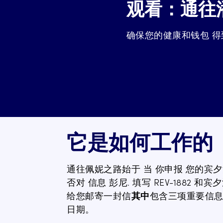
观看：通往
确保您的健康和钱包
得
它是如何工作的
通往佩妮之路始于
当
你
申报
您的宾夕
否对
信息
彭尼
.
填写
REV-1882
和
宾夕
给您邮寄一封信
其中
包含三项重要信
日期。