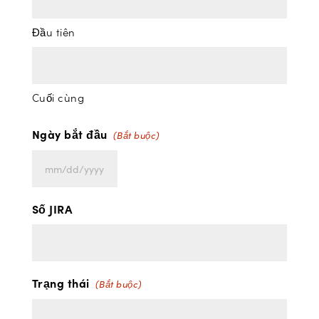
Đầu tiên
Cuối cùng
Ngày bắt đầu
(Bắt buộc)
MM
slash
Số JIRA
DD
slash
YYYY
Trạng thái
(Bắt buộc)