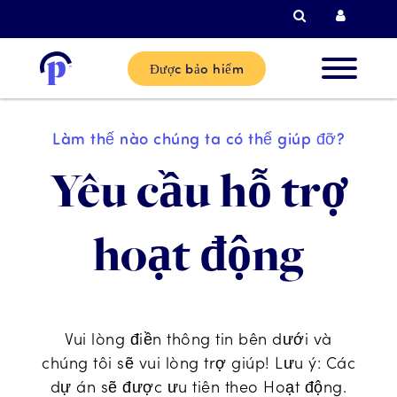
Tìm kiếm
Đăng n
Được bảo hiểm
Khách
Làm thế nào chúng ta có thể giúp đỡ?
hàng mớ
Yêu cầu hỗ trợ
Khách
hoạt động
hàng hi
tại
Đối tác
Vui lòng điền thông tin bên dưới và
chúng tôi sẽ vui lòng trợ giúp! Lưu ý: Các
dự án sẽ được ưu tiên theo Hoạt động.