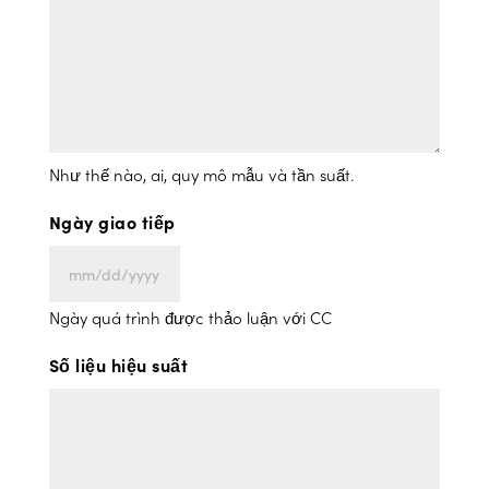
Như thế nào, ai, quy mô mẫu và tần suất.
Ngày giao tiếp
MM
slash
Ngày quá trình được thảo luận với CC
DD
Số liệu hiệu suất
slash
YYYY