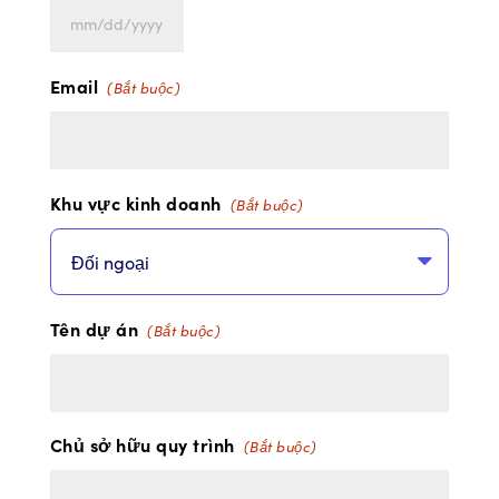
MM
slash
Email
(Bắt buộc)
DD
slash
YYYY
Khu vực kinh doanh
(Bắt buộc)
Tên dự án
(Bắt buộc)
Chủ sở hữu quy trình
(Bắt buộc)