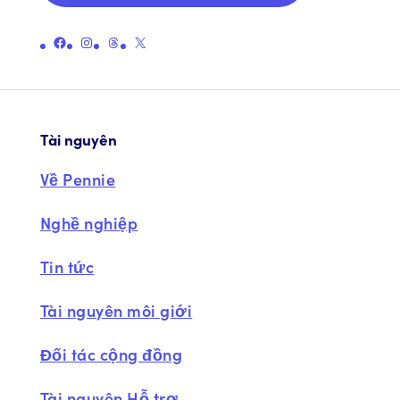
Liên kết đến trang Facebook chính thức của Pennie
Liên kết đến trang Instagram chính thức của Pennie
Liên kết đến trang chủ đề chính thức của Pennie
Liên kết đến Trang X chính thức của Pennie (trước đây là Twitter)
Tài nguyên
Về Pennie
Nghề nghiệp
Tin tức
Tài nguyên môi giới
Đối tác cộng đồng
Tài nguyên Hỗ trợ