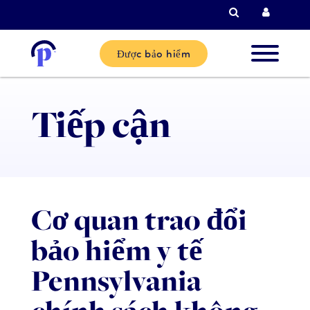
Tìm kiếm
Đăng n
Được bảo hiểm
Khách
Tiếp cận
hàng mớ
Khách
hàng hi
tại
Cơ quan trao đổi
bảo hiểm y tế
Đối tác
Pennsylvania