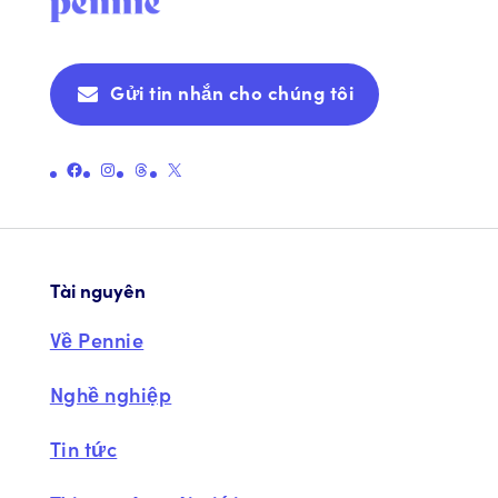
Gửi tin nhắn cho chúng tôi
Liên kết đến trang Facebook chính thức của Pennie
Liên kết đến trang Instagram chính thức của Pennie
Liên kết đến trang chủ đề chính thức của Pennie
Liên kết đến Trang X chính thức của Pennie (trước đây là Twitter)
Tài nguyên
Về Pennie
Nghề nghiệp
Tin tức