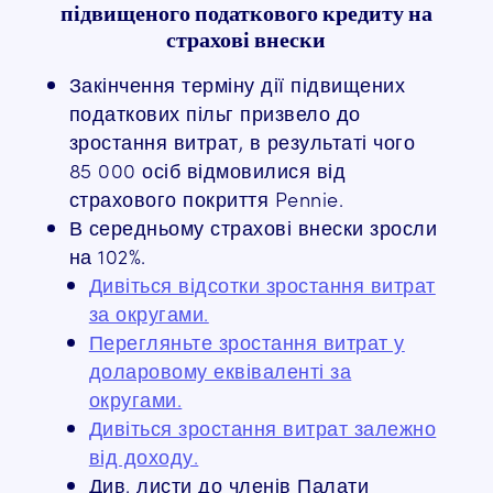
підвищеного податкового кредиту на
страхові внески
Закінчення терміну дії підвищених
податкових пільг призвело до
зростання витрат, в результаті чого
85 000 осіб відмовилися від
страхового покриття Pennie.
В середньому страхові внески зросли
на 102%.
Дивіться відсотки зростання витрат
за округами.
Перегляньте зростання витрат у
доларовому еквіваленті за
округами.
Дивіться зростання витрат залежно
від доходу.
Див. листи до членів Палати