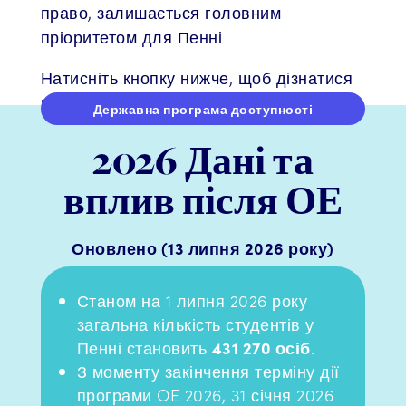
право, залишається головним
пріоритетом для Пенні
Натисніть кнопку нижче, щоб дізнатися
про Державну програму доступності
Державна програма доступності
2026 Дані та
вплив після ОЕ
Оновлено (13 липня 2026 року)
Станом на 1 липня 2026 року
загальна кількість студентів у
Пенні становить
431 270 осіб
.
З моменту закінчення терміну дії
програми OE 2026, 31 січня 2026