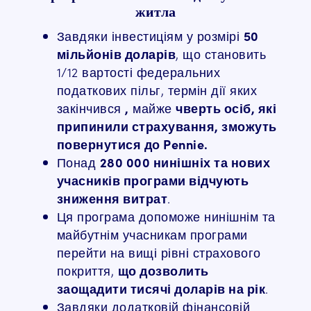
житла
Завдяки інвестиціям у розмірі
50
мільйонів доларів
, що становить
1/12 вартості федеральних
податкових пільг, термін дії яких
закінчився
,
майже
чверть осіб, які
припинили страхування, зможуть
повернутися до Pennie.
Понад
280 000 нинішніх та нових
учасників програми відчують
зниження витрат
.
Ця програма допоможе нинішнім та
майбутнім учасникам програми
перейти на вищі рівні страхового
покриття,
що дозволить
заощадити тисячі доларів на рік
.
Завдяки додатковій фінансовій