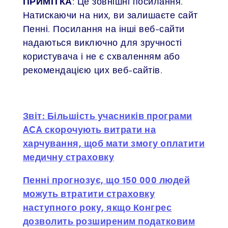
ПРИМІТКА
: Це зовнішні посилання.
Натискаючи на них, ви залишаєте сайт
Пенні. Посилання на інші веб-сайти
надаються виключно для зручності
користувача і не є схваленням або
рекомендацією цих веб-сайтів.
Звіт: Більшість учасників програми
ACA скорочують витрати на
харчування, щоб мати змогу оплатити
медичну страховку
Пенні прогнозує, що 150 000 людей
можуть втратити страховку
наступного року, якщо Конгрес
дозволить розширеним податковим