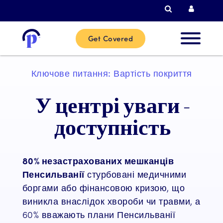
Пошук
Логін 
Get Covered
Нові
Ключове питання: Вартість покриття
клієнти
У центрі уваги -
Поточні
доступність
клієнти
80% незастрахованих мешканців
Партнер
Пенсильванії
стурбовані медичними
боргами або фінансовою кризою, що
виникла внаслідок хвороби чи травми, а
Допомож
60% вважають плани Пенсильванії