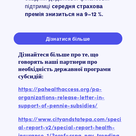
підтримці
середня страхова
премія знизиться на 9–12 %.
Дізнатися більше
Дізнайтеся більше про те, що
говорять наші партнери про
необхідність державної програми
субсидій:
https://pahealthaccess.org/pa-
organizations-release-letter-in-
support-of-pennie-subsidies/
https://www.cityandstatepa.com/speci
al-report-v2/special-report-health-
insurance-1/?oref=cspa-nav-trending