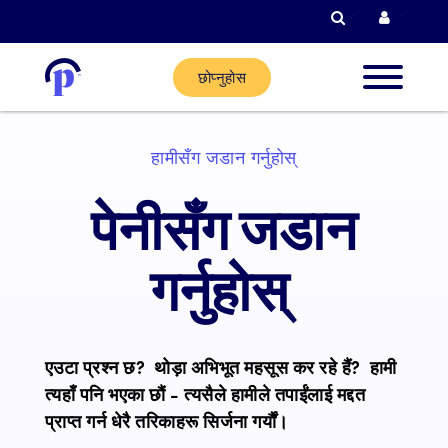
खोजी गर्नुहोस्
हालको ग
छोप्नुहोस
नयाँ ग्राह
हामीसँग जडान गर्नुहोस्
हालका
पेनीसँग जडान
ग्राहकहरू
गर्नुहोस्
साझेदार
गर्नुहोस्
एउटा प्रश्न छ? थोड़ा अभिभूत महसूस कर रहे हैं? हामी
त्यहाँ पनि भएका छौं - त्यसैले हामीले तपाईंलाई मद्दत
मद्दत
प्राप्त गर्न धेरै तरिकाहरू सिर्जना गर्यौं।