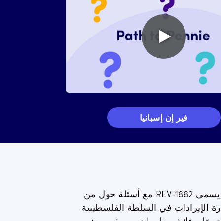
Play
video
فير إن إسبانيا
يسمى REV-1882
مع أسئلة حول من
رة الإيرادات في السلطة الفلسطينية
 على ثلاث معلومات مهمة -
رمز