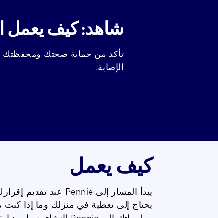
شاهد: كيف يعمل ا
تأكد من حماية صحتك ومحفظتك
ه
الإصابة
.
كيف يعمل
يبدأ المسار إلى Pennie
عند
تقديم
إقرارك
يحتاج إلى تغطية في منزلك وما إذا كنت 
معلوماتك إلى Pennie لإنشاء حساب نيابة عنك. ستقوم بيني بعد ذلك