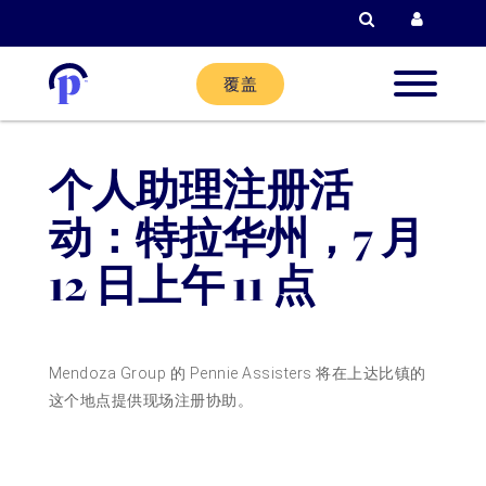
检索
当前客户登
覆盖
新客户
个人助理注册活
现有客
动：特拉华州，7 月
12 日上午 11 点
合作伙
Mendoza Group 的 Pennie Assisters 将在上达比镇的
帮助
这个地点提供现场注册协助。