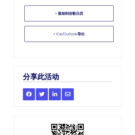
+ 添加到谷歌日历
+ iCal/Outlook导出
分享此活动
Share
Share
Share
Share
this
this
this
this
event
event
event
event
on
on
on
via
Facebook
Twitter
LinkedIn
Email