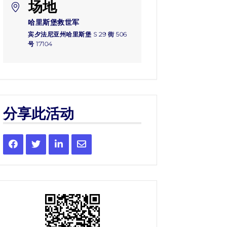
场地
哈里斯堡救世军
宾夕法尼亚州哈里斯堡 S 29 街 506
号 17104
分享此活动
Share
Share
Share
Share
this
this
this
this
event
event
event
event
on
on
on
via
Facebook
Twitter
LinkedIn
Email