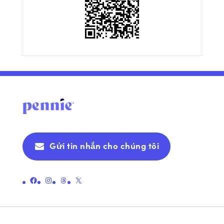
Gửi tin nhắn cho chúng tôi
Liên kết đến trang Facebook chính thức của Pennie
Liên kết đến trang Instagram chính thức của Pennie
Liên kết đến trang chủ đề chính thức của Pennie
Liên kết đến Trang X chính thức của Pennie (trước đây là Twitter)