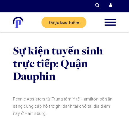
Tìm kiếm
Đăng n
Được bảo hiểm
Khách
Sự kiện tuyển sinh
hàng mớ
trực tiếp: Quận
Khách
Dauphin
hàng hi
tại
Pennie Assisters từ Trung tâm Y tế Hamilton sẽ sẵn
Đối tác
sàng cung cấp hỗ trợ ghi danh tại chỗ tại địa điểm
này ở Harrisburg.