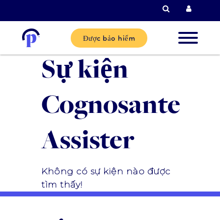
Tìm kiếm
Đăng n
Được bảo hiểm
Sự kiện
Khách
hàng mớ
Cognosante
Khách
Assister
hàng hi
tại
Không có sự kiện nào được
Đối tác
tìm thấy!