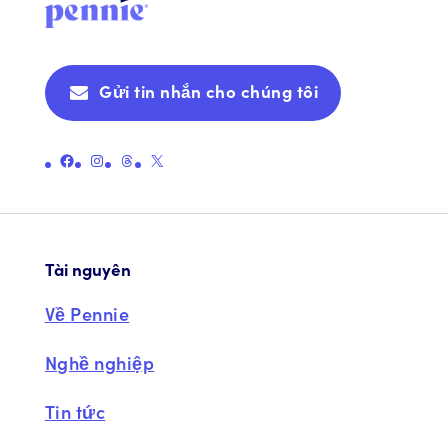
Giúp đỡ
Gửi tin nhắn cho chúng tôi
Liên kết đến trang Facebook chính thức của Pennie
Liên kết đến trang Instagram chính thức của Pennie
Liên kết đến trang chủ đề chính thức của Pennie
Liên kết đến Trang X chính thức của Pennie (trước đây là Twitter)
Tài nguyên
Về Pennie
Nghề nghiệp
Tin tức