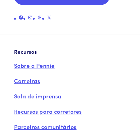
Ligação para a página oficial da Pennie no Facebook
Ligação para a página oficial da Pennie no Instagram
Ligação para a página oficial do Threads da Pennie
Ligação para a página oficial da Pennie no X (antigo Twitter)
Recursos
Sobre a Pennie
Carreiras
Sala de imprensa
Recursos para corretores
Parceiros comunitários