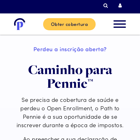
Pesquisar
Login d
Obter cobertura
Novos
Perdeu a inscrição aberta?
clientes
Caminho para
Clientes
Pennie™
actuais
Se precisa de cobertura de saúde e
Parceiro
perdeu o Open Enrollment, o Path to
Pennie é a sua oportunidade de se
inscrever
durante a época de impostos.
Ajuda
Ao preencher a sua declaração de