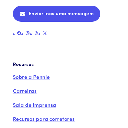
Enviar-nos uma mensagem
Ligação para a página oficial da Pennie no Facebook
Ligação para a página oficial da Pennie no Instagram
Ligação para a página oficial do Threads da Pennie
Ligação para a página oficial da Pennie no X (antigo Twitter)
Recursos
Sobre a Pennie
Carreiras
Sala de imprensa
Recursos para corretores