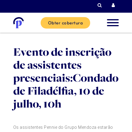
Pesquisar
Login d
Obter cobertura
Novos
Evento de inscrição
clientes
de assistentes
Clientes
presenciais:Condado
actuais
de Filadélfia, 10 de
julho, 10h
Parceiro
Ajuda
Os assistentes Pennie do Grupo Mendoza estarão