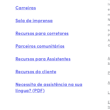
I
Carreiras
e
m
N
Sala de imprensa
m
s
Recursos para corretores
P
A
Parceiros comunitários
©
Recursos para Assistentes
A
s
Recursos do cliente
P
A
Necessita de assistência na sua
língua? (PDF)
L
E
t