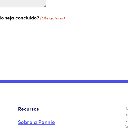
o seja concluído?
(Obrigatório)
Recursos
A
s
«
Sobre a Pennie
W