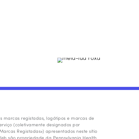
s marcas registadas, logótipos e marcas de
erviço (coletivamente designados por
Marcas Registadas») apresentados neste sítio
eb são propriedade da Pennsylvania Health