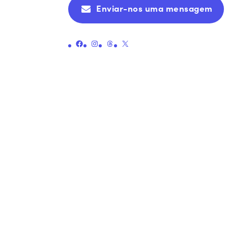
Enviar-nos uma mensagem
Ligação para a página oficial da Pennie no Facebook
Ligação para a página oficial da Pennie no Instagram
Ligação para a página oficial do Threads da Pennie
Ligação para a página oficial da Pennie no X (antigo Twitter)