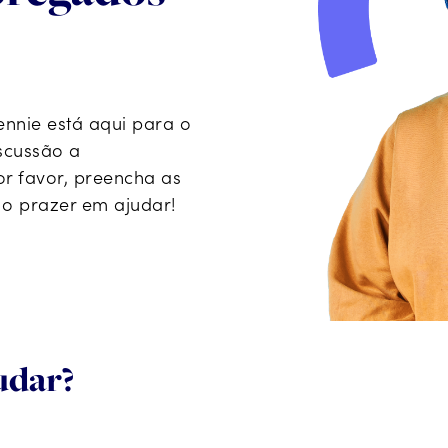
ennie está aqui para o
scussão a
or favor, preencha as
 o prazer em ajudar!
udar?