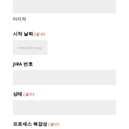
마지막
시작 날짜
(필수)
MM
슬
JIRA 번호
래
시
DD
슬
상태
(필수)
래
시
YYYY
프로세스 복잡성
(필수)