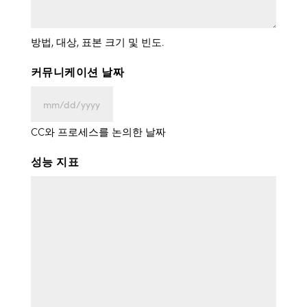
방법, 대상, 표본 크기 및 빈도.
커뮤니케이션 날짜
MM
슬
CC와 프로세스를 논의한 날짜
래
성능 지표
시
DD
슬
래
시
YYYY