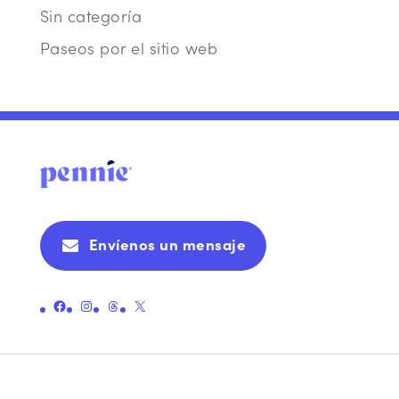
Sin categoría
Paseos por el sitio web
Envíenos un mensaje
Enlace a la página oficial de Pennie en Facebook
Enlace a la página oficial de Instagram de Pennie
Enlace a la página oficial de hilos de Pennie
Enlace a la página oficial X (antes Twitter) de Pennie