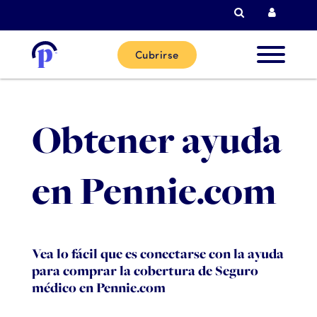
Busque en
Acceso
Cubrirse
Nuevos
clientes
Obtener ayuda
Clientes
en Pennie.com
actuales
Socios
Vea lo fácil que es conectarse con la ayuda
para comprar la cobertura de Seguro
médico en Pennie.com
Ayuda