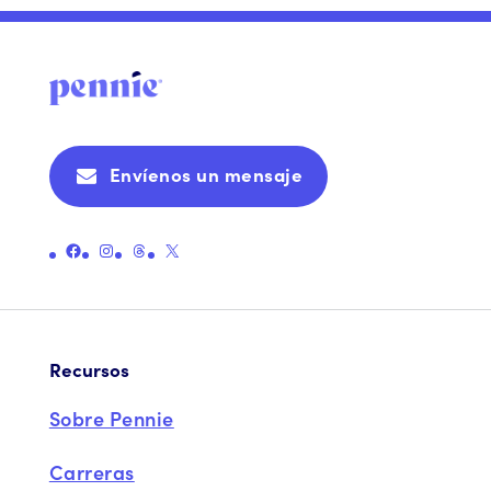
Envíenos un mensaje
Enlace a la página oficial de Pennie en Facebook
Enlace a la página oficial de Instagram de Pennie
Enlace a la página oficial de hilos de Pennie
Enlace a la página oficial X (antes Twitter) de Pennie
Recursos
Sobre Pennie
Carreras