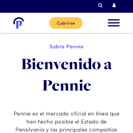
Busque en
Acceso
Cubrirse
Nuevos
Sobre Pennie
clientes
Bienvenido a
Clientes
Pennie
actuales
Socios
Pennie es el mercado oficial en línea que
han hecho posible el Estado de
Ayuda
Pensilvania y las principales compañías