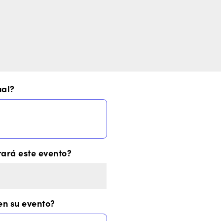
ual?
rará este evento?
en su evento?