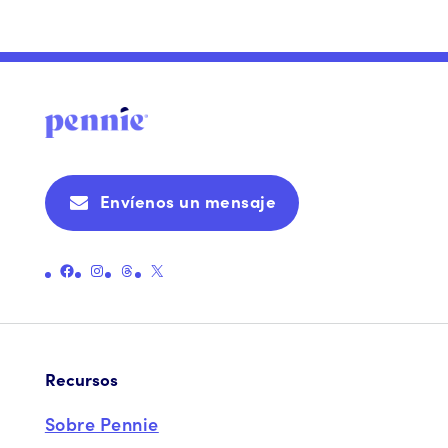
Envíenos un mensaje
Enlace a la página oficial de Pennie en Facebook
Enlace a la página oficial de Instagram de Pennie
Enlace a la página oficial de hilos de Pennie
Enlace a la página oficial X (antes Twitter) de Pennie
Recursos
Sobre Pennie