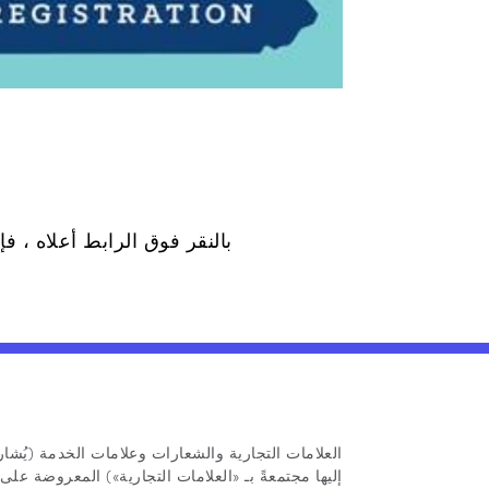
بالنقر فوق الرابط أعلاه ، فإنك تغادر رسميا موقع Pennie على ال
العلامات التجارية والشعارات وعلامات الخدمة (يُشار
إليها مجتمعةً بـ «العلامات التجارية») المعروضة على