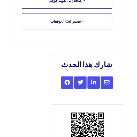
+ إضافة إلى تقويم جوجل
+ تصدير iCal / توقعات
شارك هذا الحدث
Share
Share
Share
Share
this
this
this
this
event
event
event
event
on
on
on
via
Facebook
Twitter
LinkedIn
Email