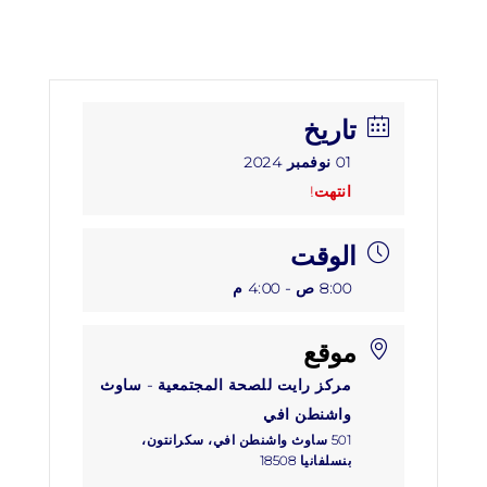
تاريخ
01 نوفمبر 2024
انتهت!
الوقت
8:00 ص - 4:00 م
موقع
مركز رايت للصحة المجتمعية - ساوث
واشنطن افي
501 ساوث واشنطن افي، سكرانتون،
بنسلفانيا 18508