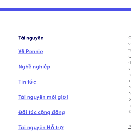
Tài nguyên
C
v
t
Về Pennie
Q
(
Nghề nghiệp
v
h
k
Tin tức
n
n
Tài nguyên môi giới
b
h
Đối tác cộng đồng
©
Tài nguyên Hỗ trợ
P