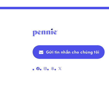
Gửi tin nhắn cho chúng tôi
Liên kết đến trang Facebook chính thức của Pennie
Liên kết đến trang Instagram chính thức của Pennie
Liên kết đến trang chủ đề chính thức của Pennie
Liên kết đến Trang X chính thức của Pennie (trước đây là Twitter)