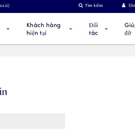
Tìm kiếm
Đă
-4440
Khách hàng
Đối
Giú
hiện tại
tác
đỡ
ận