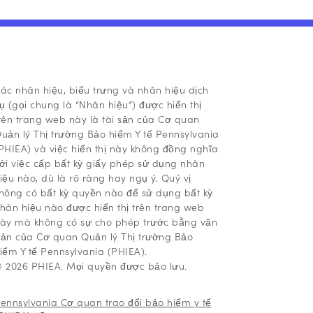
ác nhãn hiệu, biểu trưng và nhãn hiệu dịch
ụ (gọi chung là “Nhãn hiệu”) được hiển thị
rên trang web này là tài sản của Cơ quan
uản lý Thị trường Bảo hiểm Y tế Pennsylvania
PHIEA) và việc hiển thị này không đồng nghĩa
ới việc cấp bất kỳ giấy phép sử dụng nhãn
iệu nào, dù là rõ ràng hay ngụ ý. Quý vị
hông có bất kỳ quyền nào để sử dụng bất kỳ
hãn hiệu nào được hiển thị trên trang web
ày mà không có sự cho phép trước bằng văn
ản của Cơ quan Quản lý Thị trường Bảo
iểm Y tế Pennsylvania (PHIEA).
 2026 PHIEA. Mọi quyền được bảo lưu.
ennsylvania Cơ quan trao đổi bảo hiểm y tế