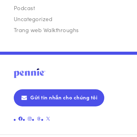
Podcast
Uncategorized
Trang web Walkthroughs
Gửi tin nhắn cho chúng tôi
Liên kết đến trang Facebook chính thức của Pennie
Liên kết đến trang Instagram chính thức của Pennie
Liên kết đến trang chủ đề chính thức của Pennie
Liên kết đến Trang X chính thức của Pennie (trước đây là Twitter)