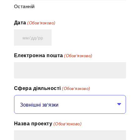
Останній
Дата
(Обов'язково)
ММ
косая
Електронна пошта
(Обов'язково)
риска
ДД
косая
риска
Сфера діяльності
(Обов'язково)
ГГГГ
Назва проекту
(Обов'язково)