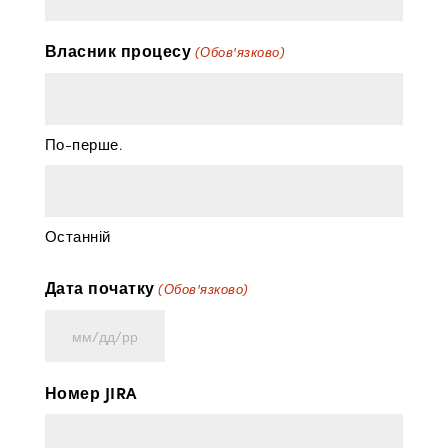
Власник процесу
(Обов'язково)
По-перше.
Останній
Дата початку
(Обов'язково)
ММ
косая
Номер JIRA
риска
ДД