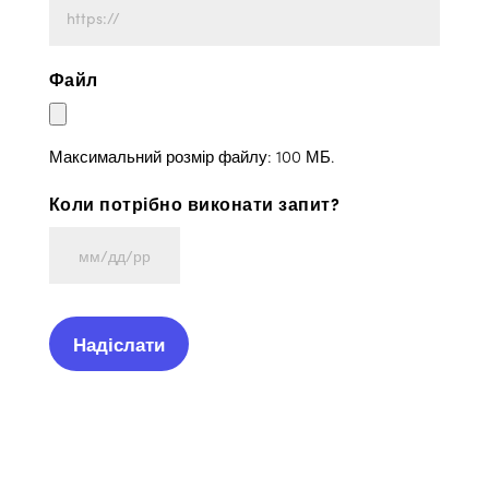
Файл
Максимальний розмір файлу: 100 МБ.
Коли потрібно виконати запит?
ММ
косая
риска
ДД
косая
риска
ГГГГ