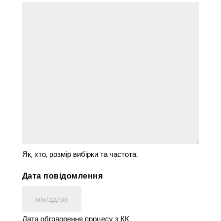
Як, хто, розмір вибірки та частота.
Дата повідомлення
ММ
косая
Дата обговорення процесу з КК