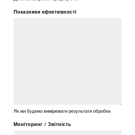
риска
Показники ефективності
ДД
косая
риска
ГГГГ
Як ми будемо вимірювати результати обробки.
Моніторинг / Звітність