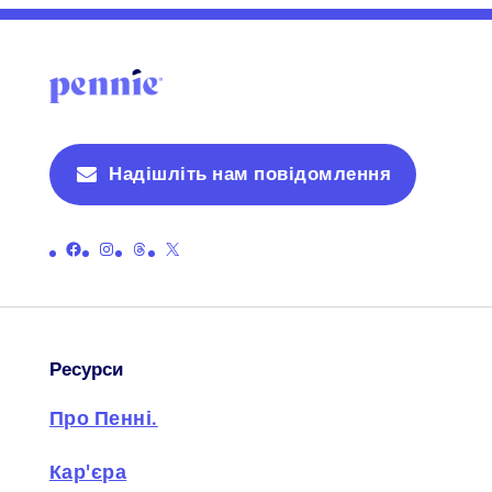
Надішліть нам повідомлення
Посилання на офіційну сторінку Пенні у Facebook
Посилання на офіційну сторінку Пенні в Instagram
Посилання на офіційну сторінку Пенні з нитками
Посилання на офіційну сторінку Пенні на X (раніше Twitter)
Ресурси
Про Пенні.
Кар'єра