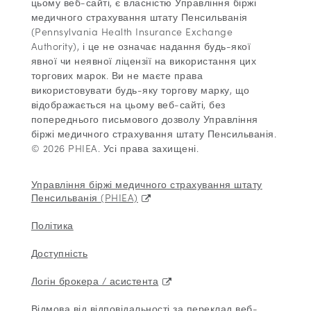
цьому веб-сайті, є власністю Управління біржі
медичного страхування штату Пенсильванія
(Pennsylvania Health Insurance Exchange
Authority), і це не означає надання будь-якої
явної чи неявної ліцензії на використання цих
торгових марок. Ви не маєте права
використовувати будь-яку торгову марку, що
відображається на цьому веб-сайті, без
попереднього письмового дозволу Управління
біржі медичного страхування штату Пенсильванія.
© 2026 PHIEA. Усі права захищені.
Управління біржі медичного страхування штату
Пенсильванія (PHIEA)
Політика
Доступність
Логін брокера / асистента
Відмова від відповідальності за переклад веб-