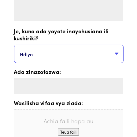
Je, kuna ada yoyote inayohusiana ili
kushiriki?
Ada zinazotozwa:
Wasilisha vifaa vya ziada:
Achia faili hapa au
Teua faili