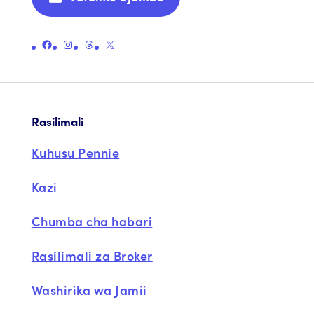
Unganisha kwenye ukurasa rasmi wa Facebook wa Pennie
Unganisha kwenye ukurasa rasmi wa Instagram wa Pennie
Unganisha kwenye ukurasa rasmi wa Pennie
Unganisha kwenye ukurasa rasmi wa Pennie X (zamani Twitter)
Rasilimali
Kuhusu Pennie
Kazi
Chumba cha habari
Rasilimali za Broker
Washirika wa Jamii