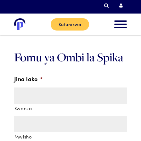
Tafutiza
Kuingi
Kufunikwa
Wateja
Wapya
Fomu ya Ombi la Spika
Wateja 
Jina lako
*
Sasa
Washirik
Kwanza
Msaada
Mwisho