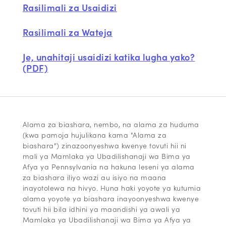
Rasilimali za Usaidizi
Rasilimali za Wateja
Je, unahitaji usaidizi katika lugha yako?
(PDF)
Alama za biashara, nembo, na alama za huduma
(kwa pamoja hujulikana kama "Alama za
biashara") zinazoonyeshwa kwenye tovuti hii ni
mali ya Mamlaka ya Ubadilishanaji wa Bima ya
Afya ya Pennsylvania na hakuna leseni ya alama
za biashara iliyo wazi au isiyo na maana
inayotolewa na hivyo. Huna haki yoyote ya kutumia
alama yoyote ya biashara inayoonyeshwa kwenye
tovuti hii bila idhini ya maandishi ya awali ya
Mamlaka ya Ubadilishanaji wa Bima ya Afya ya