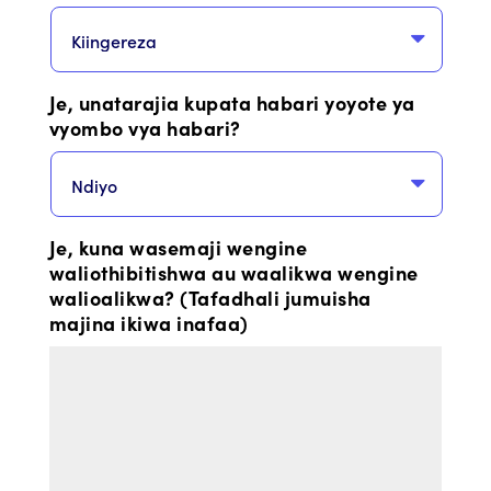
Je, unatarajia kupata habari yoyote ya
vyombo vya habari?
Je, kuna wasemaji wengine
waliothibitishwa au waalikwa wengine
walioalikwa? (Tafadhali jumuisha
majina ikiwa inafaa)