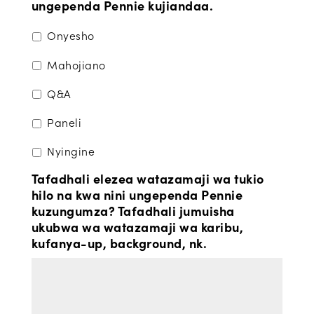
ungependa Pennie kujiandaa.
Onyesho
Mahojiano
Q&A
Paneli
Nyingine
Tafadhali elezea watazamaji wa tukio
hilo na kwa nini ungependa Pennie
kuzungumza? Tafadhali jumuisha
ukubwa wa watazamaji wa karibu,
kufanya-up, background, nk.