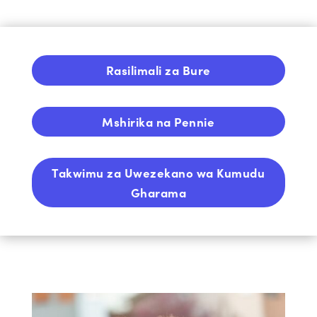
Rasilimali za Bure
Mshirika na Pennie
Takwimu za Uwezekano wa Kumudu
Gharama