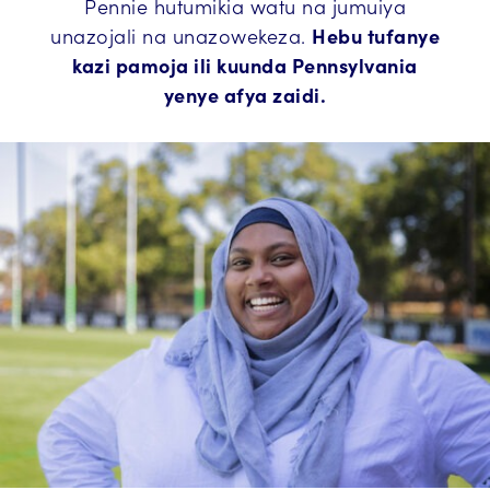
Pennie hutumikia watu na jumuiya
unazojali na unazowekeza.
Hebu tufanye
kazi pamoja ili kuunda Pennsylvania
yenye afya zaidi.