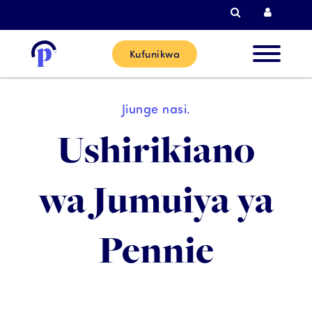
Tafutiza
Kuingi
Kufunikwa
Wateja
Jiunge nasi.
Wapya
Ushirikiano
Wateja 
wa Jumuiya ya
Sasa
Pennie
Washirik
Msaada