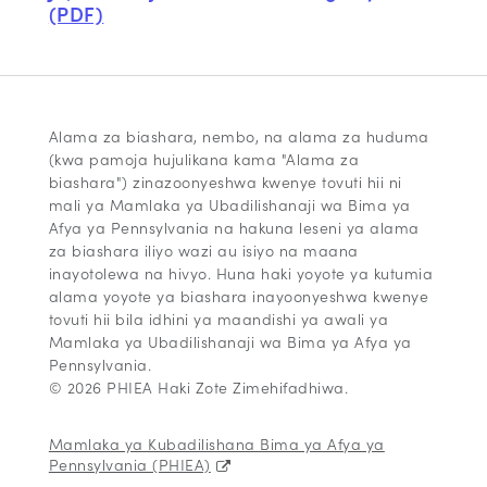
(PDF)
Alama za biashara, nembo, na alama za huduma
(kwa pamoja hujulikana kama "Alama za
biashara") zinazoonyeshwa kwenye tovuti hii ni
mali ya Mamlaka ya Ubadilishanaji wa Bima ya
Afya ya Pennsylvania na hakuna leseni ya alama
za biashara iliyo wazi au isiyo na maana
inayotolewa na hivyo. Huna haki yoyote ya kutumia
alama yoyote ya biashara inayoonyeshwa kwenye
tovuti hii bila idhini ya maandishi ya awali ya
Mamlaka ya Ubadilishanaji wa Bima ya Afya ya
Pennsylvania.
© 2026 PHIEA Haki Zote Zimehifadhiwa.
Mamlaka ya Kubadilishana Bima ya Afya ya
Pennsylvania (PHIEA)