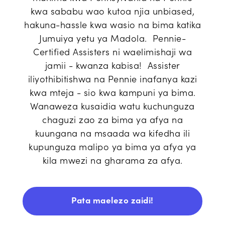
kwa sababu wao kutoa njia unbiased,
hakuna-hassle kwa wasio na bima katika
Jumuiya yetu ya Madola. Pennie-
Certified Assisters ni waelimishaji wa
jamii - kwanza kabisa! Assister
iliyothibitishwa na Pennie inafanya kazi
kwa mteja - sio kwa kampuni ya bima.
Wanaweza kusaidia watu kuchunguza
chaguzi zao za bima ya afya na
kuungana na msaada wa kifedha ili
kupunguza malipo ya bima ya afya ya
kila mwezi na gharama za afya.
Pata maelezo zaidi!