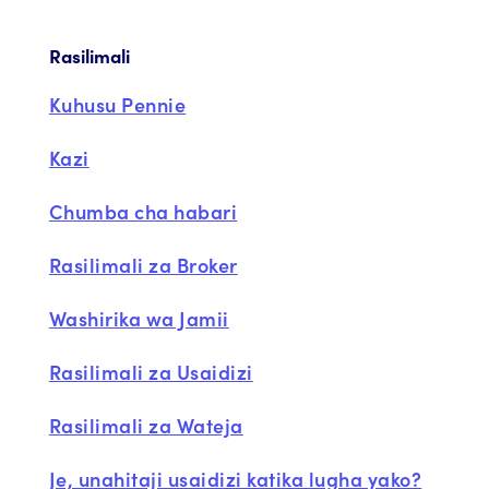
Rasilimali
Kuhusu Pennie
Kazi
Chumba cha habari
Rasilimali za Broker
Washirika wa Jamii
Rasilimali za Usaidizi
Rasilimali za Wateja
Je, unahitaji usaidizi katika lugha yako?