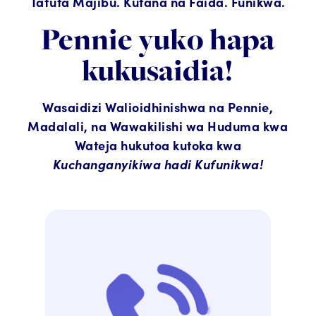
Tafuta Majibu. Kutana na Faida. Funikwa.
Pennie yuko hapa
kukusaidia!
Wasaidizi Walioidhinishwa na Pennie,
Madalali, na Wawakilishi wa Huduma kwa
Wateja hukutoa kutoka kwa
Kuchanganyikiwa hadi Kufunikwa!