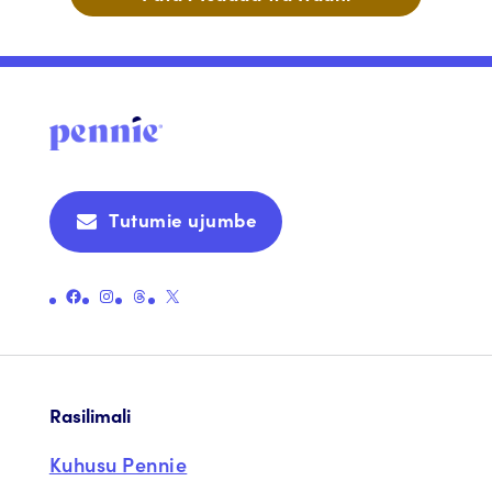
Tutumie ujumbe
Unganisha kwenye ukurasa rasmi wa Facebook wa Pennie
Unganisha kwenye ukurasa rasmi wa Instagram wa Pennie
Unganisha kwenye ukurasa rasmi wa Pennie
Unganisha kwenye ukurasa rasmi wa Pennie X (zamani Twitter)
Rasilimali
Kuhusu Pennie