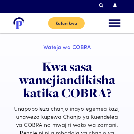
Tafutiza
Kuingi
Kufunikwa
Wateja
Wateja wa COBRA
Wapya
Kwa sasa
Wateja 
wamejiandikisha
Sasa
katika COBRA?
Washirik
Unapopoteza chanjo inayotegemea kazi,
unaweza kupewa Chanjo ya Kuendelea
Msaada
ya COBRA na mwajiri wako wa zamani.
Pennie ni njia mbadala ya chanjo ya