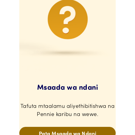
Msaada wa ndani
Tafuta mtaalamu aliyethibitishwa na
Pennie karibu na wewe.
Pata Msaada wa Ndani