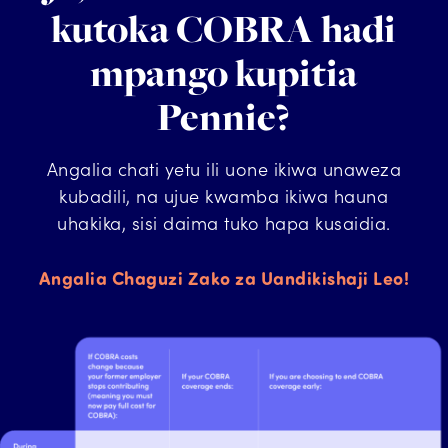
kutoka COBRA hadi
mpango kupitia
Pennie?
Angalia chati yetu ili uone ikiwa unaweza
kubadili, na ujue kwamba ikiwa hauna
uhakika, sisi daima tuko hapa kusaidia.
Angalia Chaguzi Zako za Uandikishaji Leo!