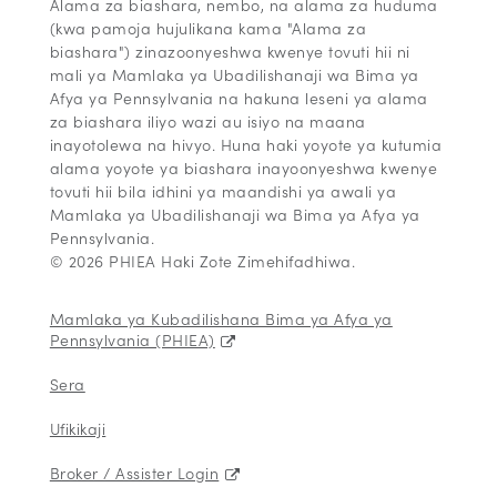
Alama za biashara, nembo, na alama za huduma
(kwa pamoja hujulikana kama "Alama za
biashara") zinazoonyeshwa kwenye tovuti hii ni
mali ya Mamlaka ya Ubadilishanaji wa Bima ya
Afya ya Pennsylvania na hakuna leseni ya alama
za biashara iliyo wazi au isiyo na maana
inayotolewa na hivyo. Huna haki yoyote ya kutumia
alama yoyote ya biashara inayoonyeshwa kwenye
tovuti hii bila idhini ya maandishi ya awali ya
Mamlaka ya Ubadilishanaji wa Bima ya Afya ya
Pennsylvania.
© 2026 PHIEA Haki Zote Zimehifadhiwa.
Mamlaka ya Kubadilishana Bima ya Afya ya
Pennsylvania (PHIEA)
Sera
Ufikikaji
Broker / Assister Login