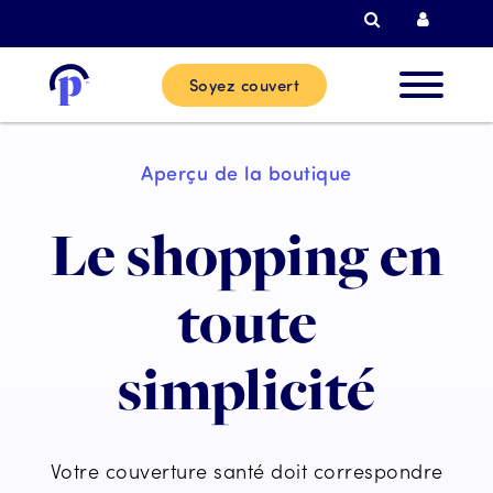
Recherche
Connexi
Soyez couvert
Nouvea
Aperçu de la boutique
clients
Le shopping en
Clients
actuels
toute
simplicité
Partenai
Aide
Votre couverture santé doit correspondre