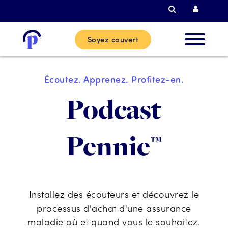
Recherche
Connexi
Soyez couvert
Nouvea
Écoutez. Apprenez. Profitez-en.
clients
Podcast
Clients
Pennie™
actuels
Partenai
Installez des écouteurs et découvrez le
processus d'achat d'une assurance
Aide
maladie où et quand vous le souhaitez.