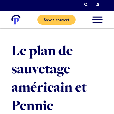
Recherche
Connexi
Soyez couvert
Nouvea
clients
Le plan de
Clients
sauvetage
actuels
américain et
Partenai
Pennie
Aide