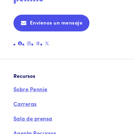
Envíenos un mensaje
Enlace a la página oficial de Pennie en Facebook
Enlace a la página oficial de Instagram de Pennie
Enlace a la página oficial de hilos de Pennie
Enlace a la página oficial X (antes Twitter) de Pennie
Recursos
Sobre Pennie
Carreras
Sala de prensa
Agente Recursos