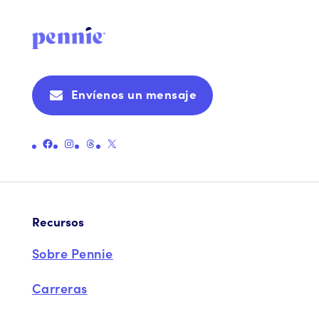
Envíenos un mensaje
Enlace a la página oficial de Pennie en Facebook
Enlace a la página oficial de Instagram de Pennie
Enlace a la página oficial de hilos de Pennie
Enlace a la página oficial X (antes Twitter) de Pennie
Recursos
Sobre Pennie
Carreras