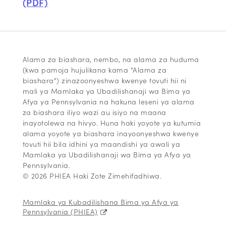
(PDF)
Alama za biashara, nembo, na alama za huduma
(kwa pamoja hujulikana kama "Alama za
biashara") zinazoonyeshwa kwenye tovuti hii ni
mali ya Mamlaka ya Ubadilishanaji wa Bima ya
Afya ya Pennsylvania na hakuna leseni ya alama
za biashara iliyo wazi au isiyo na maana
inayotolewa na hivyo. Huna haki yoyote ya kutumia
alama yoyote ya biashara inayoonyeshwa kwenye
tovuti hii bila idhini ya maandishi ya awali ya
Mamlaka ya Ubadilishanaji wa Bima ya Afya ya
Pennsylvania.
© 2026 PHIEA Haki Zote Zimehifadhiwa.
Mamlaka ya Kubadilishana Bima ya Afya ya
Pennsylvania (PHIEA)