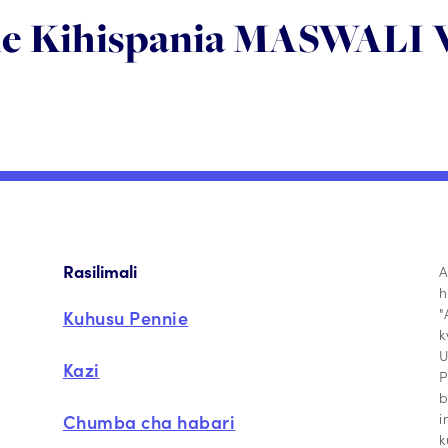
e Kihispania MASWALI 
Rasilimali
A
h
"
Kuhusu Pennie
k
U
Kazi
P
b
i
Chumba cha habari
k