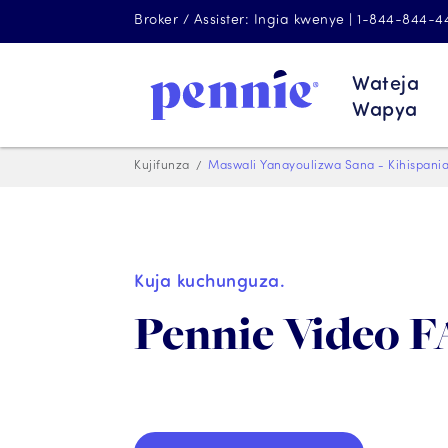
Broker / Assister: Ingia kwenye | 1-844-844-
Wateja
Wapya
Kujifunza
Maswali Yanayoulizwa Sana - Kihispani
Kuja kuchunguza.
Pennie Video 