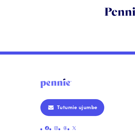
Penni
Tutumie ujumbe
Unganisha kwenye ukurasa rasmi wa Facebook wa Pennie
Unganisha kwenye ukurasa rasmi wa Instagram wa Pennie
Unganisha kwenye ukurasa rasmi wa Pennie
Unganisha kwenye ukurasa rasmi wa Pennie X (zamani Twitter)