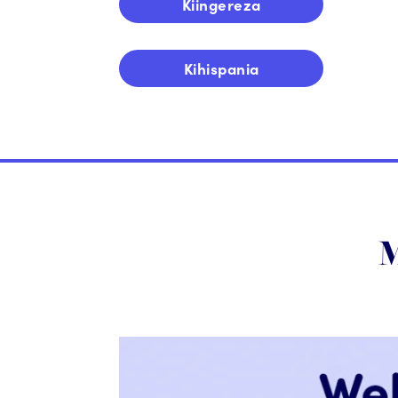
Kiingereza
Kihispania
M