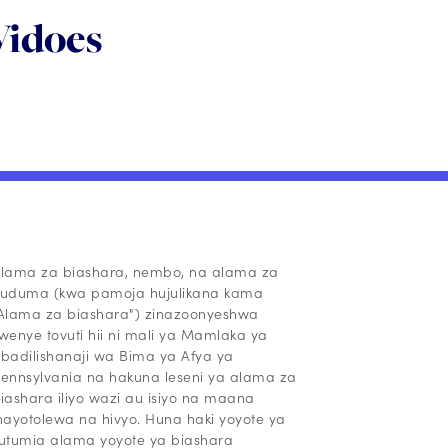
Vidoes
lama za biashara, nembo, na alama za
uduma (kwa pamoja hujulikana kama
Alama za biashara") zinazoonyeshwa
wenye tovuti hii ni mali ya Mamlaka ya
badilishanaji wa Bima ya Afya ya
ennsylvania na hakuna leseni ya alama za
iashara iliyo wazi au isiyo na maana
nayotolewa na hivyo. Huna haki yoyote ya
utumia alama yoyote ya biashara