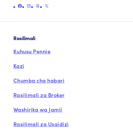
Unganisha kwenye ukurasa rasmi wa Facebook wa Pennie
Unganisha kwenye ukurasa rasmi wa Instagram wa Pennie
Unganisha kwenye ukurasa rasmi wa Pennie
Unganisha kwenye ukurasa rasmi wa Pennie X (zamani Twitter)
Rasilimali
Kuhusu Pennie
Kazi
Chumba cha habari
Rasilimali za Broker
Washirika wa Jamii
Rasilimali za Usaidizi