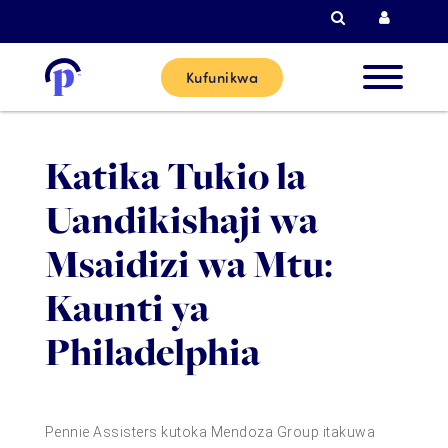
Tafutiza
Kuingi
Kufunikwa
Wateja
Katika Tukio la
Wapya
Uandikishaji wa
Wateja 
Msaidizi wa Mtu:
Sasa
Kaunti ya
Philadelphia
Washirik
Msaada
Pennie Assisters kutoka Mendoza Group itakuwa