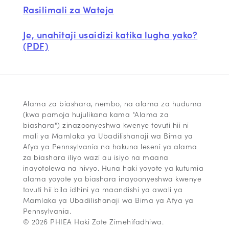
Rasilimali za Wateja
Je, unahitaji usaidizi katika lugha yako?
(PDF)
Alama za biashara, nembo, na alama za huduma
(kwa pamoja hujulikana kama "Alama za
biashara") zinazoonyeshwa kwenye tovuti hii ni
mali ya Mamlaka ya Ubadilishanaji wa Bima ya
Afya ya Pennsylvania na hakuna leseni ya alama
za biashara iliyo wazi au isiyo na maana
inayotolewa na hivyo. Huna haki yoyote ya kutumia
alama yoyote ya biashara inayoonyeshwa kwenye
tovuti hii bila idhini ya maandishi ya awali ya
Mamlaka ya Ubadilishanaji wa Bima ya Afya ya
Pennsylvania.
© 2026 PHIEA Haki Zote Zimehifadhiwa.