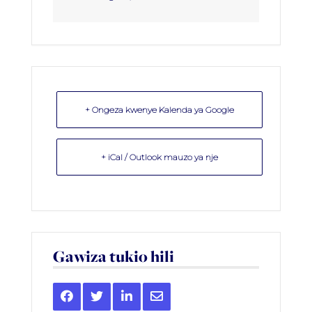
+ Ongeza kwenye Kalenda ya Google
+ iCal / Outlook mauzo ya nje
Gawiza tukio hili
Share
Share
Share
Share