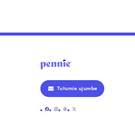
Tutumie ujumbe
Unganisha kwenye ukurasa rasmi wa Facebook wa Pennie
Unganisha kwenye ukurasa rasmi wa Instagram wa Pennie
Unganisha kwenye ukurasa rasmi wa Pennie
Unganisha kwenye ukurasa rasmi wa Pennie X (zamani Twitter)