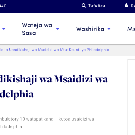
Tafutiza
K
4440
Wateja wa
Washirika
M
Sasa
io la Uandikishaji wa Msaidizi wa Mtu: Kaunti ya Philadelphia
ikishaji wa Msaidizi wa
adelphia
bulatory 10 watapatikana ili kutoa usaidizi wa
Philadelphia.