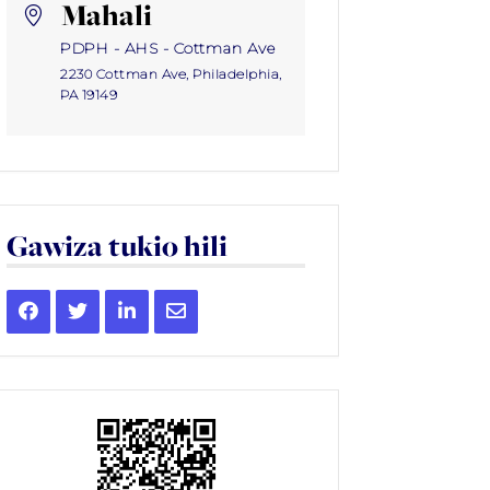
Mahali
PDPH - AHS - Cottman Ave
2230 Cottman Ave, Philadelphia,
PA 19149
Gawiza tukio hili
Share
Share
Share
Share
this
this
this
this
event
event
event
event
on
on
on
via
Facebook
Twitter
LinkedIn
Email