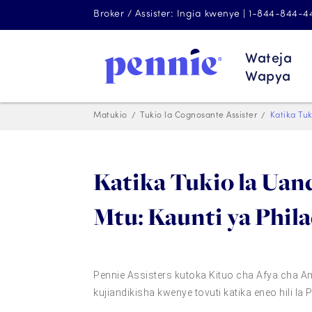
Broker / Assister: Ingia kwenye | 1-844-844-
Wateja
Wapya
Matukio
Tukio la Cognosante Assister
Katika Tuk
Katika Tukio la Uand
Mtu: Kaunti ya Phil
Pennie Assisters kutoka Kituo cha Afya cha Am
kujiandikisha kwenye tovuti katika eneo hili la 