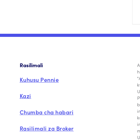
Rasilimali
A
h
"
Kuhusu Pennie
k
U
Kazi
P
b
i
Chumba cha habari
k
i
Rasilimali za Broker
m
U