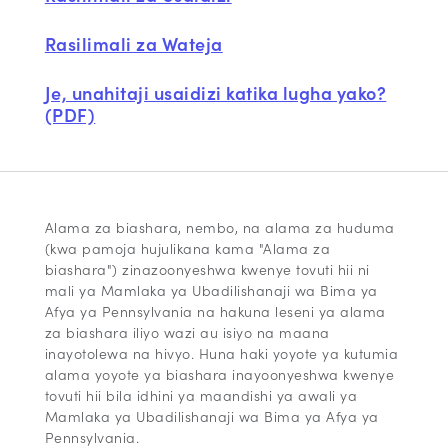
Rasilimali za Wateja
Je, unahitaji usaidizi katika lugha yako?
(PDF)
Alama za biashara, nembo, na alama za huduma
(kwa pamoja hujulikana kama "Alama za
biashara") zinazoonyeshwa kwenye tovuti hii ni
mali ya Mamlaka ya Ubadilishanaji wa Bima ya
Afya ya Pennsylvania na hakuna leseni ya alama
za biashara iliyo wazi au isiyo na maana
inayotolewa na hivyo. Huna haki yoyote ya kutumia
alama yoyote ya biashara inayoonyeshwa kwenye
tovuti hii bila idhini ya maandishi ya awali ya
Mamlaka ya Ubadilishanaji wa Bima ya Afya ya
Pennsylvania.