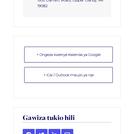
1500 Garrett Road, Upper Darby, PA
19082
+ Ongeza kwenye Kalenda ya Google
+ iCal / Outlook mauzo ya nje
Gawiza tukio hili