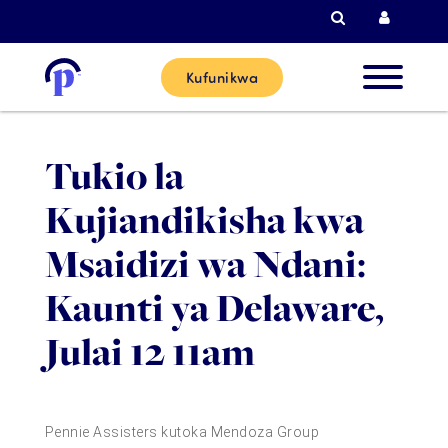
Tafutiza
Kuingi
Kufunikwa
Wateja
Tukio la
Wapya
Kujiandikisha kwa
Wateja 
Msaidizi wa Ndani:
Sasa
Kaunti ya Delaware,
Julai 12 11am
Washirik
Msaada
Pennie Assisters kutoka Mendoza Group