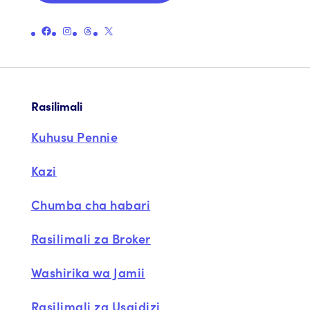
Unganisha kwenye ukurasa rasmi wa Facebook wa Pennie
Unganisha kwenye ukurasa rasmi wa Instagram wa Pennie
Unganisha kwenye ukurasa rasmi wa Pennie
Unganisha kwenye ukurasa rasmi wa Pennie X (zamani Twitter)
Rasilimali
Kuhusu Pennie
Kazi
Chumba cha habari
Rasilimali za Broker
Washirika wa Jamii
Rasilimali za Usaidizi