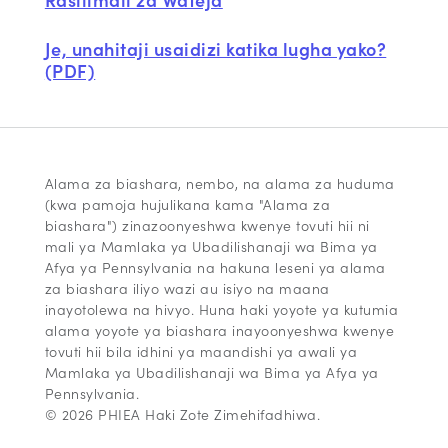
Je, unahitaji usaidizi katika lugha yako?
(PDF)
Alama za biashara, nembo, na alama za huduma
(kwa pamoja hujulikana kama "Alama za
biashara") zinazoonyeshwa kwenye tovuti hii ni
mali ya Mamlaka ya Ubadilishanaji wa Bima ya
Afya ya Pennsylvania na hakuna leseni ya alama
za biashara iliyo wazi au isiyo na maana
inayotolewa na hivyo. Huna haki yoyote ya kutumia
alama yoyote ya biashara inayoonyeshwa kwenye
tovuti hii bila idhini ya maandishi ya awali ya
Mamlaka ya Ubadilishanaji wa Bima ya Afya ya
Pennsylvania.
© 2026 PHIEA Haki Zote Zimehifadhiwa.