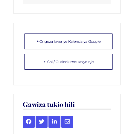
+ Ongeza kwenye Kalenda ya Google
+ iCal / Outlook mauzo ya nje
Gawiza tukio hili
Share
Share
Share
Share
this
this
this
this