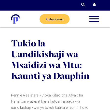
Tafutiza
Kuingi
Kufunikwa
Wateja
Tukio la
Wapya
Uandikishaji wa
Wateja 
Msaidizi wa Mtu:
Sasa
Kaunti ya Dauphin
Washirik
Pennie Assisters kutoka Kituo cha Afya cha
Msaada
Hamilton watapatikana kutoa msaada wa
uandikishaji kwenye tovuti katika eneo hili huko