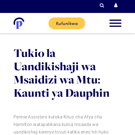
Tafutiza
Kuingi
Kufunikwa
Wateja
Tukio la
Wapya
Uandikishaji wa
Wateja 
Msaidizi wa Mtu:
Sasa
Kaunti ya Dauphin
Washirik
Pennie Assisters kutoka Kituo cha Afya cha
Msaada
Hamilton watapatikana kutoa msaada wa
uandikishaji kwenye tovuti katika eneo hili huko