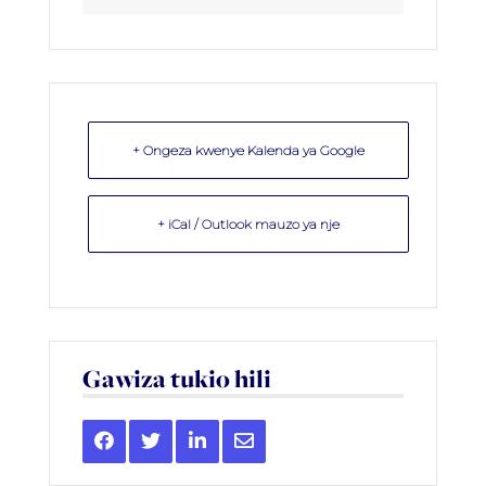
+ Ongeza kwenye Kalenda ya Google
+ iCal / Outlook mauzo ya nje
Gawiza tukio hili
Share
Share
Share
Share
this
this
this
this