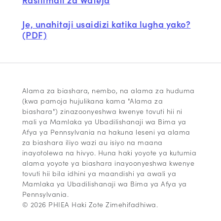
Je, unahitaji usaidizi katika lugha yako?
(PDF)
Alama za biashara, nembo, na alama za huduma
(kwa pamoja hujulikana kama "Alama za
biashara") zinazoonyeshwa kwenye tovuti hii ni
mali ya Mamlaka ya Ubadilishanaji wa Bima ya
Afya ya Pennsylvania na hakuna leseni ya alama
za biashara iliyo wazi au isiyo na maana
inayotolewa na hivyo. Huna haki yoyote ya kutumia
alama yoyote ya biashara inayoonyeshwa kwenye
tovuti hii bila idhini ya maandishi ya awali ya
Mamlaka ya Ubadilishanaji wa Bima ya Afya ya
Pennsylvania.
© 2026 PHIEA Haki Zote Zimehifadhiwa.