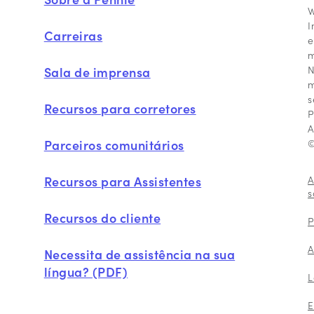
W
I
Carreiras
e
m
N
Sala de imprensa
m
s
Recursos para corretores
P
A
Parceiros comunitários
©
Recursos para Assistentes
A
s
Recursos do cliente
P
A
Necessita de assistência na sua
língua? (PDF)
L
E