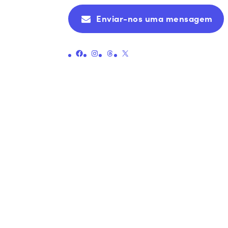
Enviar-nos uma mensagem
Ligação para a página oficial da Pennie no Facebook
Ligação para a página oficial da Pennie no Instagram
Ligação para a página oficial do Threads da Pennie
Ligação para a página oficial da Pennie no X (antigo Twitter)