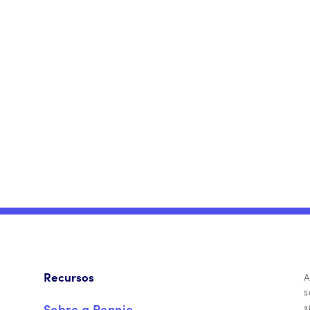
Recursos
A
s
«
Sobre a Pennie