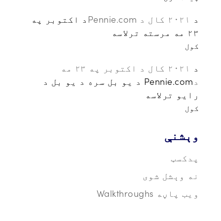
د
۲۰۲۱ کال د Pennie.com
د اکتوبر په
۲۳ مه مرسته ترلاسه
کول
د
۲۰۲۱ کال د اکتوبر په ۲۳ مه
د
Pennie.com د یو بل سره د یو بل د
رایو ترلاسه
کول
وېشنې
پدکسټ
نه وېشل شوی
ویب پاڼه Walkthroughs