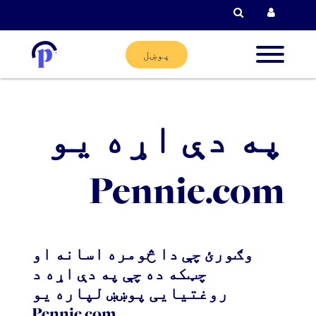
لټون
پوښل
ودونکي
په دې اړه یو
ني
Pennie.com
ودونکي
کان
وګورئ چې دا څومره اسانه او
چټکه ده چې په دې اړه د
ته
روغتیایی پوښښ لپاره یو
Pennie.com