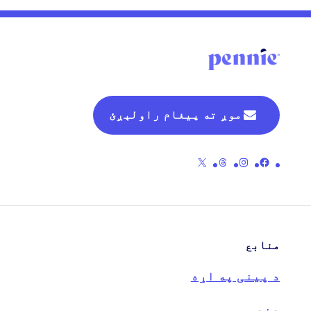
موږ ته پیغام راولېږئ
د پینی رسمی فیسبوک پا toې ته لینک
د پینی رسمی انسټاګرام پا toې ته لینک
د پینی رسمی موضوعاتو پا pageې ته لینک
د پینی رسمی X (پخوانی ټویټر) پا pageې ته لینک
منابع
د پینی په اړه
دندې