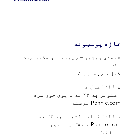
تازه پوسټونه
شاهدی
ویډیو – ټییرون
او سکارلټ د
۲۰۲۱
کال د ډیسمبر ۸
د
۲۰۲۱ کال د
اکتوبر په ۲۳ مه د یوې خور سره
Pennie.com مرسته
د
۲۰۲۱ کال
د اکتوبر په ۲۳ مه
Pennie.com د دلال یا اخور
پیدا کول