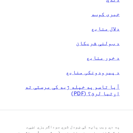
خبری کوټه
دلال منابع
د ټولنې شریکان
د خور منابع
د پیرودونکی منابع
آیا تاسو په خپله ژبه کې مرستې ته
اړتیا لرئ؟ (PDF)
په دې ویب پاڼه کې ښودل شوي سوداګریزې نښې،
لوګوګانې، او د خدماتو نښې (په ګډه د "سوداګریزو