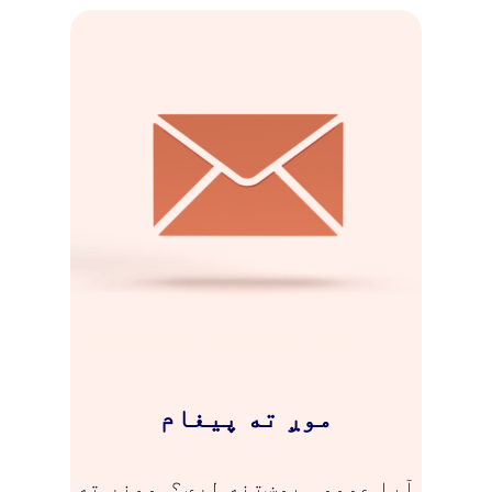
موږ ته پیغام
آیا عمومی پوښتنه لری؟ مونږ ته