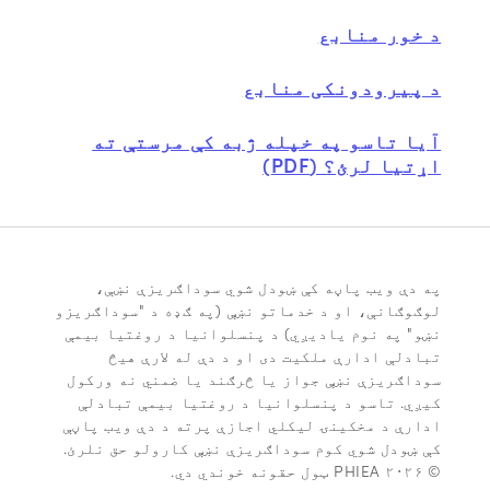
د خور منابع
د پیرودونکی منابع
آیا تاسو په خپله ژبه کې مرستې ته
اړتیا لرئ؟ (PDF)
په دې ویب پاڼه کې ښودل شوي سوداګریزې نښې،
لوګوګانې، او د خدماتو نښې (په ګډه د "سوداګریزو
نښو" په نوم یادیږي) د پنسلوانیا د روغتیا بیمې
تبادلې ادارې ملکیت دی او د دې له لارې هیڅ
سوداګریزې نښې جواز یا څرګند یا ضمني نه ورکول
کیږي. تاسو د پنسلوانیا د روغتیا بیمې تبادلې
ادارې د مخکینۍ لیکلي اجازې پرته د دې ویب پاڼې
کې ښودل شوي کوم سوداګریزې نښې کارولو حق نلرئ.
© ۲۰۲۶ PHIEA ټول حقونه خوندي دي.