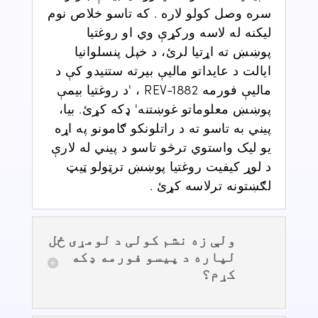
سره
وصل کولو لاره
.
که تاسو خلاص نوم
لیکنه له لاسه ورکړې وي او روغتیا
پوښښ ته اړتیا لرئ، د خپل پنسلوانیا
ایالت د عایداتو مالیې بیرته ستنیدو کې د
مالیې فورمه
REV-1882
، 'د روغتیا بیمې
پوښښ معلوماتو غوښتنه' ډکه کړئ. بیا،
پیني به تاسو ته د راتلونکو ګامونو په اړه
یو لیک واستوي
ترڅو تاسو د پیني له لارې
د لوړ کیفیت روغتیا پوښښ ترټولو ټیټ
لګښتونه ترلاسه کړئ
.
ولې زه نشم کولی د لومړی ځل
لپاره د پیسو فورمه ډکه
کړم؟