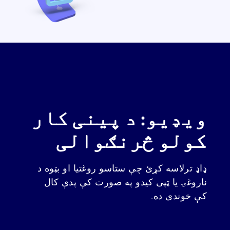
ویډیو: د پینی کار
کولو څرنګوالی
ډاډ ترلاسه کړئ چې ستاسو روغتیا او بټوه
د
ناروغۍ یا ټپی کیدو په صورت کې پدې کال
کې خوندی
ده
.