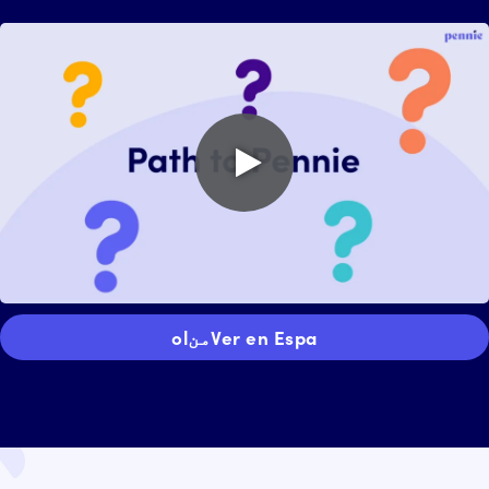
Play
video
Ver en Espaمنol