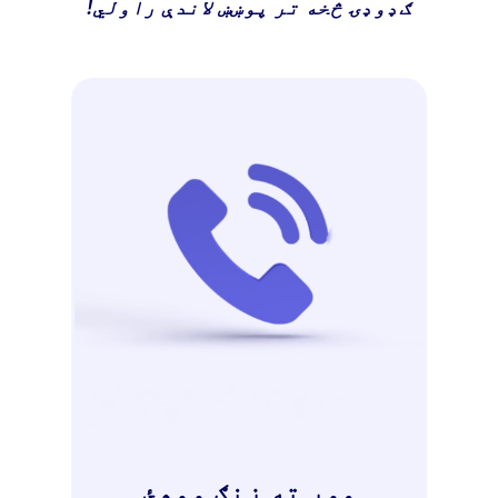
ګډوډۍ څخه تر پوښښ لاندې راولي!
موږ ته زنګ ووهئ