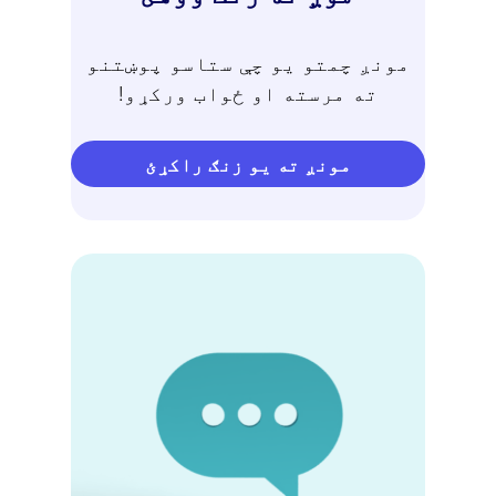
مونږ چمتو یو چې ستاسو پوښتنو
ته مرسته او ځواب ورکړو!
مونږ ته یو زنګ راکړئ