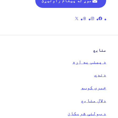
موږ ته پیغام راولېږئ
د پینی رسمی فیسبوک پا toې ته لینک
د پینی رسمی انسټاګرام پا toې ته لینک
د پینی رسمی موضوعاتو پا pageې ته لینک
د پینی رسمی X (پخوانی ټویټر) پا pageې ته لینک
منابع
د پینی په اړه
دندې
خبری کوټه
دلال منابع
د ټولنې شریکان