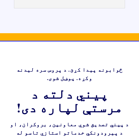
ځوابونه پیدا کړئ. د پروس سره لیدنه
وکړه. پوښل شوی.
پیني دلته د
مرستې لپاره دی!
د پیني تصدیق شوي معاونین، بروکران، او
د پیرودونکي خدماتو استازي تاسو له