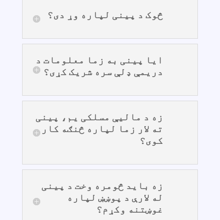
څوک د پینی لپاره وړ دی؟
ایا پینی به زما معلومات د
دریمې ډلې سره شریک کړی؟
زه د مالیې مسلکی یم، پینی
ته لار زما لپاره څنګه کار
کوی؟
زه باید څومره وخت د پینی
له لارې د پوښښ لپاره
غوښتنه وکړم؟