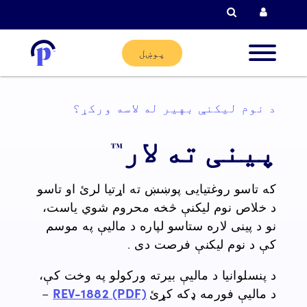
لټون
پوښل
د نوم لیکنې بهیر له لاسه ورکړ؟
ودونکي
پینی ته لار™
ني
ودونکي
که تاسو روغتیایی پوښښ ته اړتیا لرئ او تاسو
د خلاص نوم لیکنې څخه محروم شوي یاست،
نو د پینی لاره ستاسو لپاره
د مالیې په موسم
کان
کې
د نوم لیکنې فرصت دی
.
د پنسلوانیا د مالیې بیرته ورکولو په وخت کې،
ته
د مالیې فورمه ډکه کړئ
REV-1882 (PDF)
–