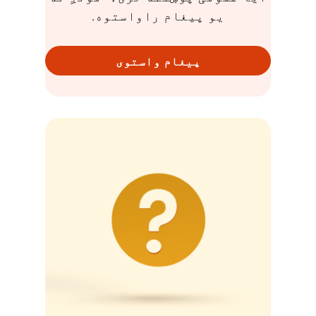
یو پیغام راواستوه.
پیغام واستوی