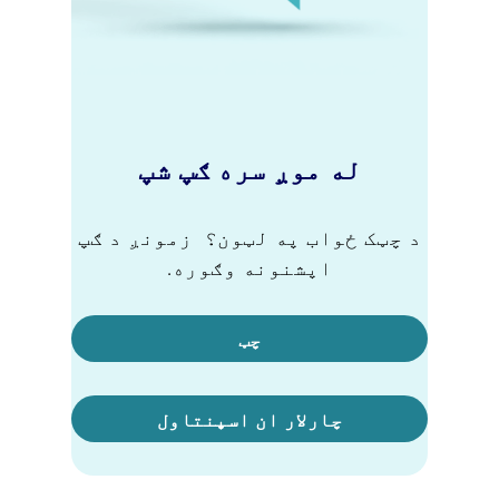
له موږ سره ګپ شپ
د چټک ځواب په لټون؟ زمونږ د ګپ
اپشنونه وګوره.
چټ
چارلار ان اسپنتاول