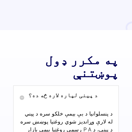
په مکرر ډول
پوښتنې
د پینی لپاره لاره څه ده؟
د پنسلوانیا
د
بې بیمې خلکو سره د پیني
له لارې وړاندیز شوي روغتیا پوښښ سره
د پیني، د P
A رسمي
روغتیا بیمې بازار