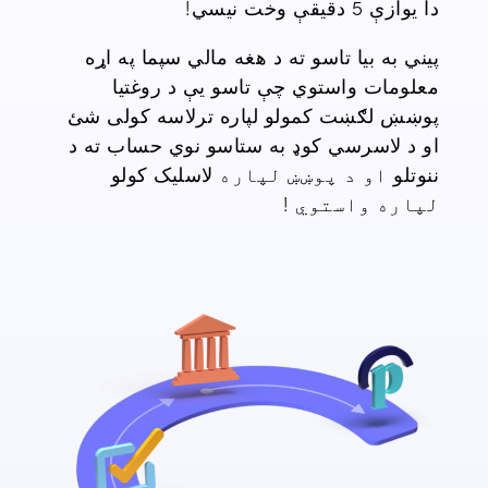
دا یوازې 5 دقیقې وخت نیسي!
پیني به بیا تاسو ته
د هغه مالي سپما
په اړه
معلومات واستوي
چې تاسو یې د
روغتیا
پوښښ
لګښت کمولو لپاره ترلاسه کولی شئ
او د لاسرسي کوډ به
ستاسو نوي حساب
ته
د
ننوتلو
او د پوښښ لپاره
لاسلیک کولو
لپاره واستوي
!