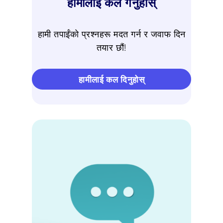
हामीलाई कल गर्नुहोस्
हामी तपाईंको प्रश्नहरू मदत गर्न र जवाफ दिन
तयार छौं!
हामीलाई कल दिनुहोस्