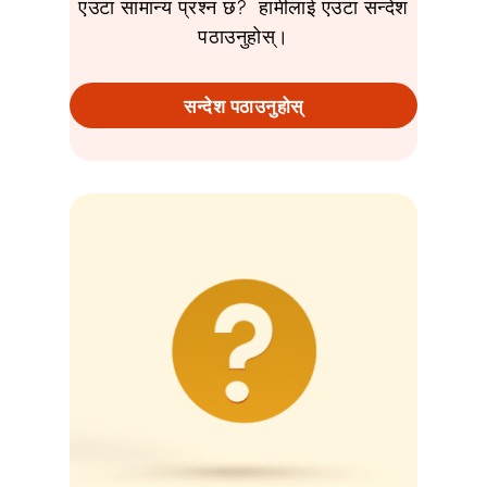
एउटा सामान्य प्रश्न छ? हामीलाई एउटा सन्देश
पठाउनुहोस्।
सन्देश पठाउनुहोस्