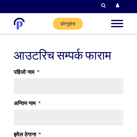
खोजी गर्नुहोस्
हालको ग
छोप्नुहोस
नयाँ ग्राह
आउटरिच सम्पर्क फाराम
हालका
पहिलो नाम
*
ग्राहकहरू
साझेदार
अन्तिम नाम
*
गर्नुहोस्
मद्दत
इमेल ठेगाना
*