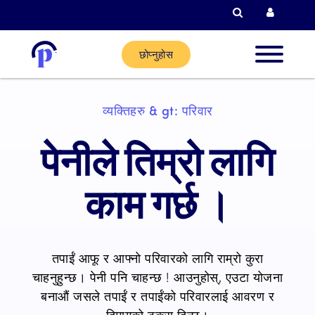
खोजी गर्नुहोस्
हालको ग
छोप्नुहोस
नयाँ ग्राह
व्यक्तिहरु & gt: परिवार
हालका
पेनीले तिम्रो लागि
ग्राहकहरू
काम गर्छ ।
साझेदार
गर्नुहोस्
तपाईं आफू र आफ्नो परिवारको लागि राम्रो कुरा
चाहनुहुन्छ। पेनी पनि चाहन्छ ! आउनुहोस्, एउटा योजना
मद्दत
बनाऔं जसले तपाईं र तपाईंको परिवारलाई आवरण र
दिमागको टुक्रा दिन्छ।