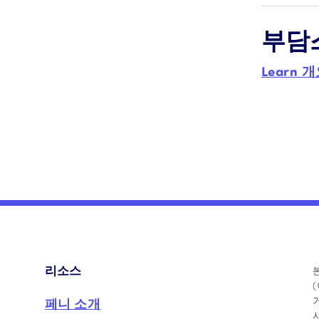
부담
Learn
리소스
페니 소개