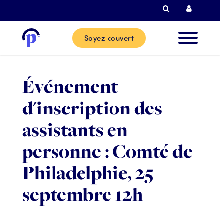
Recherche
Connexi
Soyez couvert
Nouvea
Événement
clients
d'inscription des
Clients
assistants en
actuels
personne : Comté de
Philadelphie, 25
Partenai
septembre 12h
Aide