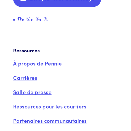
Lien vers la page Facebook officielle de Pennie
Lien vers la page Instagram officielle de Pennie
Lien vers la page officielle des fils de Pennie
Lien vers la page officielle X (anciennement Twitter) de Pennie
Ressources
À propos de Pennie
Carrières
Salle de presse
Ressources pour les courtiers
Partenaires communautaires