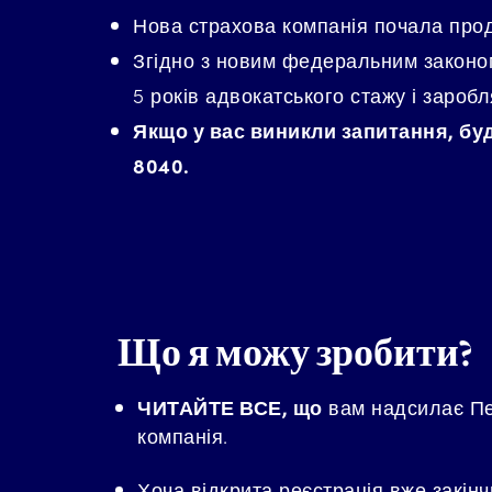
Нова страхова компанія почала прода
Згідно з новим федеральним законом
5 років адвокатського стажу і заробл
Якщо у вас виникли запитання, бу
8040.
Що я можу зробити?
ЧИТАЙТЕ ВСЕ, що
вам надсилає Пе
компанія.
Хоча відкрита реєстрація вже закін