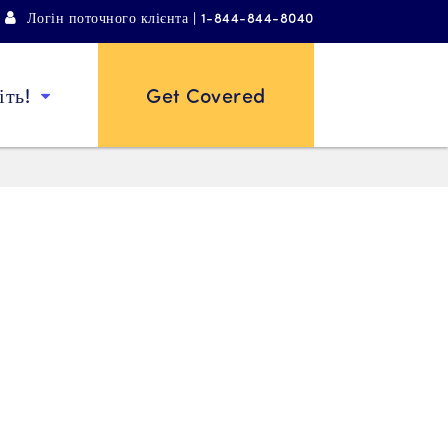
Логін поточного клієнта | 1-844-844-8040
ть!
Get Covered