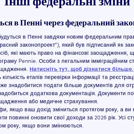
Інші федеральні зміни
ться в Пенні через федеральний зако
дбудуться в Пенні завдяки новим федеральним прави
асний законопроект"), який був підписаний як зак
осіб, які мають право на фінансові заощадження,
граму Pennie. Особи з легальним імміграційним с
ощадження.
Натисніть тут, щоб дізнатися більше.
кількість етапів перевірки інформації та реєстра
оже знадобитися подати більше документів для от
надобиться додаткова документація. Документи п
аощадження або медичне страхування.
фи, якщо ваш дохід зміниться протягом року, а ви
нти повинні оновити свої доходи за 2026 рік. Усі 
ом року, якщо вони змінюються.