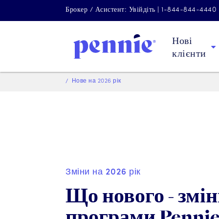
Брокер / Асистент: Увійдіть | 1-844-844-4440
Нові
клієнти
Нове на 2026 рік
Зміни на 2026 рік
Що нового - змі
програми Penni