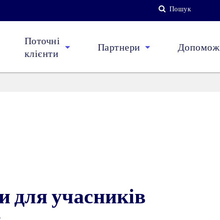
Пошук
Поточні
Партнери
Допоможі
клієнти
ни для учасників
e