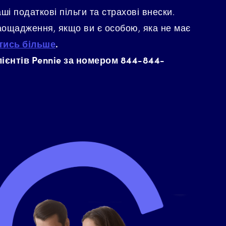
і податкові пільги та страхові внески.
аощадження, якщо ви є особою, яка не має
атись більше
.
ієнтів Pennie за номером 844-844-