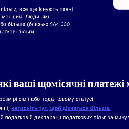
 пільги, все ще існують певні
е меншим. Люди, які
або більше (близько $84 600
аткові пільги.
які ваші щомісячні платежі
озмірі сім'ї або податковому статусі.
ації,
натисніть тут, щоб дізнатися більше.
 податковій декларації податкових пільг за минул