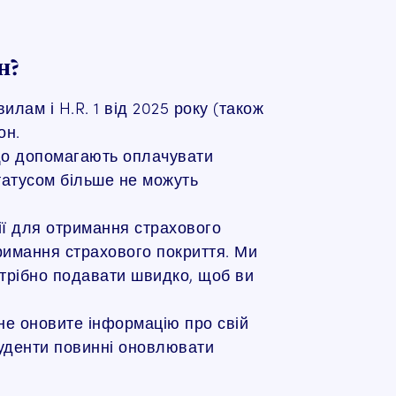
н?
лам і H.R. 1 від 2025 року (також
он.
 що допомагають оплачувати
татусом більше не можуть
ції для отримання страхового
римання страхового покриття. Ми
отрібно подавати швидко, щоб ви
 не оновите інформацію про свій
студенти повинні оновлювати