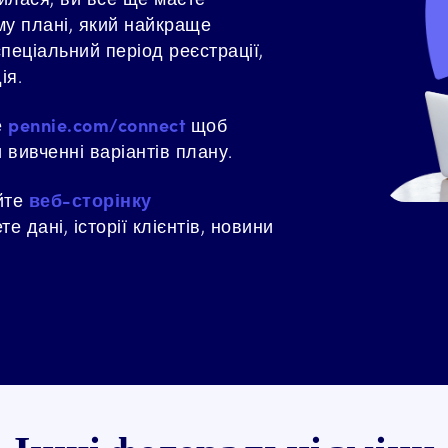
му плані, який найкраще
пеціальний період реєстрації,
дія.
е
pennie.com/connect
щоб
вивченні варіантів плану.
йте
веб-сторінку
е дані, історії клієнтів, новини