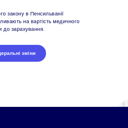
го закону в Пенсильванії
впливають на вартість медичного
и до зарахування.
еральні зміни