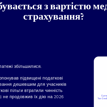
бувається з вартістю ме
страхування?
латежі збільшилися.
опонував підвищені податкові
ування дешевшим для учасників
кові пільги втратили чинність
ес не продовжив їх дію на 2026