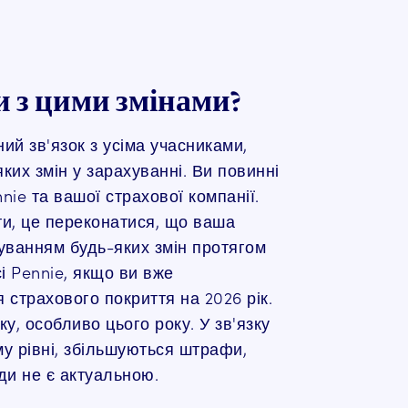
и з цими змінами?
ий зв'язок з усіма учасниками,
ких змін у зарахуванні. Ви повинні
nie та вашої страхової компанії.
и, це переконатися, що ваша
уванням будь-яких змін протягом
і Pennie, якщо ви вже
страхового покриття на 2026 рік.
у, особливо цього року. У зв'язку
у рівні, збільшуються штрафи,
ди не є актуальною.