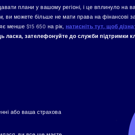
вати плани у вашому регіоні, і це вплинуло на ваш
, ви можете більше не мати права на фінансові з
яє менше $15 650 на рік,
натисніть тут, щоб дізн
дь ласка, зателефонуйте до служби підтримки кл
нні або ваша страхова
чилася, ви все ще маєте