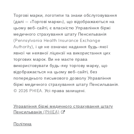
Торгові марки, логотипи та знаки обслуговування
(далі — «Торгові марки»), що відображаються на
цьому веб-сайті, є власністю Управління біржі
медичного страхування штату Пенсильванія
(Pennsylvania Health Insurance Exchange
Authority), і це не означає надання будь-якої
явної чи неявної ліцензії на використання цих
торгових марок. Ви не маєте права
використовувати будь-яку торгову марку, що
відображається на цьому веб-сайті, без
попереднього письмового дозволу Управління
біржі медичного страхування штату Пенсильванія.
© 2026 PHIEA. Усі права захищені.
Управління біржі медичного страхування штату
Пенсильванія (PHIEA)
Політика