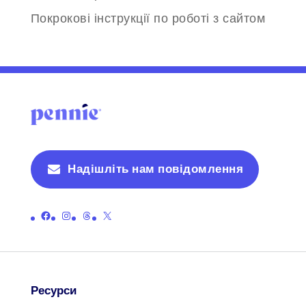
Покрокові інструкції по роботі з сайтом
Надішліть нам повідомлення
Посилання на офіційну сторінку Пенні у Facebook
Посилання на офіційну сторінку Пенні в Instagram
Посилання на офіційну сторінку Пенні з нитками
Посилання на офіційну сторінку Пенні на X (раніше Twitter)
Ресурси