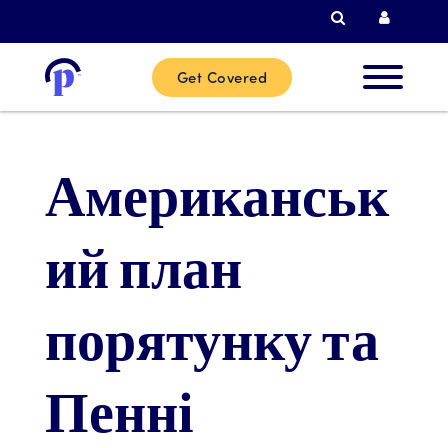
Пошук
Логін 
Get Covered
Нові
клієнти
Американськ
Поточні
ий план
клієнти
порятунку та
Партнер
Пенні
Допомож